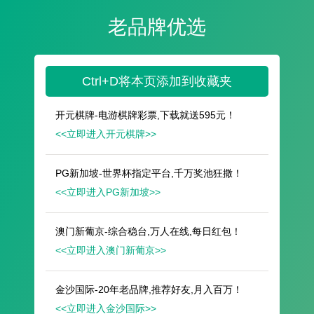
遥想公瑾当年，小乔初嫁了，雄姿英发。
羽扇纶巾，谈笑间，樯橹灰飞烟灭。
故国神游，多情应笑我，早生华发。
人生如梦，一尊还酹江月。